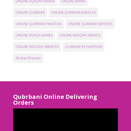
ONLINE AQIQAH BAKRA
ONLINE BAKRA
ONLINE QURBANI
ONLINE QURBANI KARACHI
ONLINE QURBANI PAKISTAN
ONLINE QURBANI SERVICES
ONLINE SADQA BAKRA
ONLINE SADQAH SERVICE
ONLINE SADQAH SERVICES
QURBANI IN PAKISTAN
Shokat Khanam
Qubrbani Online Delivering
Orders
Video
Player