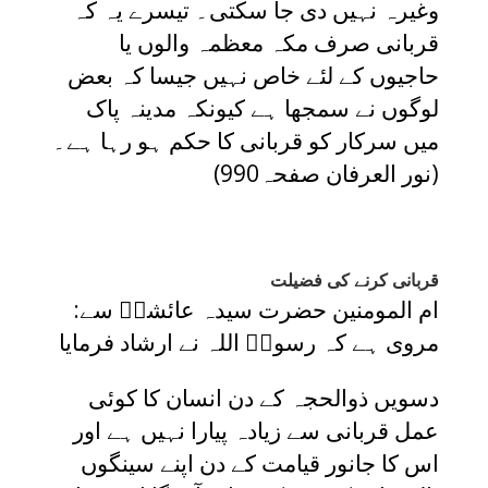
وغیرہ نہیں دی جا سکتی۔ تیسرے یہ کہ
قربانی صرف مکہ معظمہ والوں یا
حاجیوں کے لئے خاص نہیں جیسا کہ بعض
لوگوں نے سمجھا ہے کیونکہ مدینہ پاک
میں سرکار کو قربانی کا حکم ہو رہا ہے۔
(نور العرفان صفحہ990)
قربانی کرنے کی فضیلت
:ام المومنین حضرت سیدہ عائشہؓ سے
مروی ہے کہ رسولؐ اللہ نے ارشاد فرمایا
دسویں ذوالحجہ کے دن انسان کا کوئی
عمل قربانی سے زیادہ پیارا نہیں ہے اور
اس کا جانور قیامت کے دن اپنے سینگوں