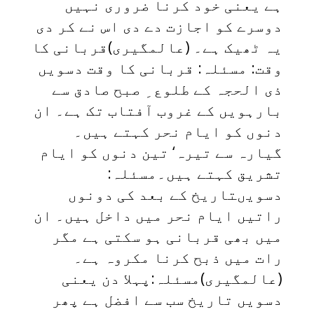
ہے یعنی خود کرنا ضروری نہیں
دوسرے کو اجازت دے دی اس نے کر دی
یہ ٹھیک ہے۔ (عالمگیری)قربانی کا
وقت: مسئلہ: قربانی کا وقت دسویں
ذی الحجہ کے طلوع ِ صبح صادق سے
بارہویں کے غروب آفتاب تک ہے۔ ان
دنوں کو ایام نحر کہتے ہیں۔
گیارہ سے تیرہ‘ تین دنوں کو ایام
تشریق کہتے ہیں۔مسئلہ:
دسویںتاریخ کے بعد کی دونوں
راتیں ایام نحر میں داخل ہیں۔ ان
میں بھی قربانی ہو سکتی ہے مگر
رات میں ذبح کرنا مکروہ ہے۔
(عالمگیری)مسئلہ:پہلا دن یعنی
دسویں تاریخ سب سے افضل ہے پھر