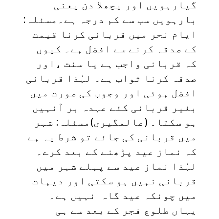
گیارہویں اور پچھلا دن یعنی
بارہویں سب سے کم درجہ ہے۔مسئلہ:
ایام نحر میں قربانی کرنا قیمت
کے صدقہ کرنے سے افضل ہے۔ کیوں
کہ قربانی واجب ہے یا سنت ،اور
صدقہ کرنا ثواب ہے۔ لہٰذا قربانی
افضل ہوئی اور وجوب کی صورت میں
بغیر قربانی کئے عہدہ بر آنہیں
ہو سکتا۔ (عالمگیری)مسئلہ: شہر
میں قربانی کی جائے تو شرط یہ ہے
کہ نماز عید پڑھنے کے بعد کرے۔
لہٰذا نماز عید سے پہلے شہر میں
قربانی نہیں ہو سکتی اور دیہات
میں چونکہ عید گاہ نہیں ہے۔
یہاں طلوع فجر کے بعد سے ہی