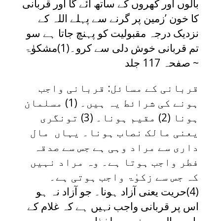
بالوں اور کھروں کے ساتھ آئے گا اور قربانی
کا خون ’زمین پر گرنے سے پہلے اللہ کے
نزدیک درجہ مقبولیت کو پہنچ جاتا ہے سو
تم قربانی خوش دلی سے کرو۔(1)مشکوٰۃ
صفحہ 117 جلد ~
قربانی کے مسائل: قربانی واجب
ہونے کی شرائط یہ ہیں۔ (1) مسلمان
ہونا (2) مقیم ہونا۔ (3) تونگری
یعنی مالک نصاب ہونا۔ یہاں مال
داری سے مراد وہی ہے جس سے صدقہ
فطر واجب ہوتا ہے۔ وہ مراد نہیں
کہ جس سے زکوٰۃ واجب ہوتی ہے۔
(4)حریت یعنی آزاد ہونا۔ جو آزاد نہ ہو
اس پر قربانی واجب نہیں ہے کہ غلام کے