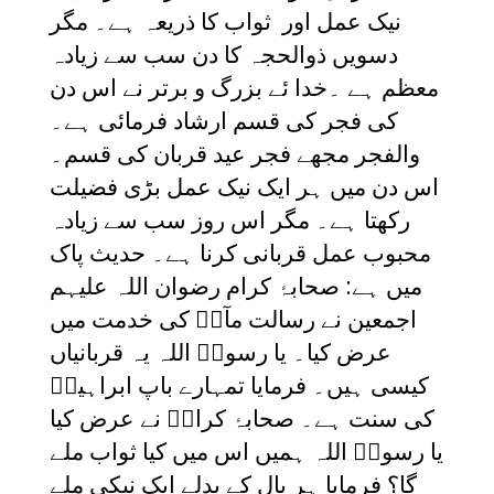
نیک عمل اور ثواب کا ذریعہ ہے۔ مگر
دسویں ذوالحجہ کا دن سب سے زیادہ
معظم ہے ۔خدا ئے بزرگ و برتر نے اس دن
کی فجر کی قسم ارشاد فرمائی ہے۔
والفجر مجھے فجر عید قربان کی قسم۔
اس دن میں ہر ایک نیک عمل بڑی فضیلت
رکھتا ہے۔ مگر اس روز سب سے زیادہ
محبوب عمل قربانی کرنا ہے۔ حدیث پاک
میں ہے: صحابۂ کرام رضوان اللہ علیہم
اجمعین نے رسالت مآبؐ کی خدمت میں
عرض کیا۔ یا رسولؐ اللہ یہ قربانیاں
کیسی ہیں۔ فرمایا تمہارے باپ ابراہیمؑ
کی سنت ہے۔ صحابۂ کرامؓ نے عرض کیا
یا رسولؐ اللہ ہمیں اس میں کیا ثواب ملے
گا؟ فرمایا ہر بال کے بدلے ایک نیکی ملے