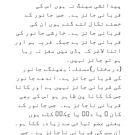
پیدائشی سینگ نہ ہوں اس کی
قربانی جائز ہے۔ جس جانور کے
خصئے نکال لئے گئے ہوں ان کی
قربانی جائز ہے۔ خارشی جانور کی
قربانی جائز ہے جبکہ فربہ ہو اور
اتنا لاغر کہ ہڈی میں مغز نہ رہا
ہو تو جائز نہیں۔
(درمختار)مسئلہ: بھینگے جانور
کی قربانی جائز ہے۔ اندھے جانور
کی قربانی جائز نہیں ہے اور کانا
جس کا کانا پن ظاہر ہو اس کی بھی
قربانی ناجائز ہے۔ جس جانور کے
کان ؔ یا دمؔ یا چکیؔ کٹے ہوں
یعنی عضو تہائی سے زیادہ کٹا ہو۔
ان سب کی قربانی ناجائز ہے ۔ جس