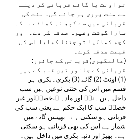
تو اونٹ یا گائے قربانی کر دینے
سے منت پوری ہو جائے گی۔ منت کی
قربانی میں سے کچھ نہ کھائے بلکہ
سارا گوشت وغیرہ صدقہ کر دے۔ اور
کچھ کھالیا تو جتنا کھایا اس کی
قیمت صدقہ کرے۔
(عالمگیری)قربانی کے جانور:
قربانی کے جانور تین قسم کے ہیں
(1) اونٹ (2) گائے (3) بکری۔بکری ہر
قسم میں اس کی جتنی نوعیں ہیں سب
داخل ہیں۔ نرؔ اور مادہ ؔ،خصیؔاور غیر
خصیؔ سب کا ایک حکم ہے یعنی سب کی
قربانی ہو سکتی ہے۔ بھینس گائے میں
شمار ہے اس کی بھی قربانی ہو سکتی
ہے۔ بھیڑ اور دنبہ بکری میں داخل ہیں۔