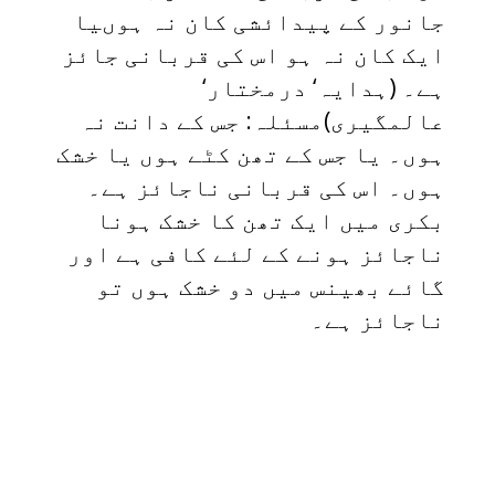
جانور کے پیدائشی کان نہ ہوںیا
ایک کان نہ ہو اس کی قربانی جائز
ہے۔ (ہدایہ‘ درمختار‘
عالمگیری)مسئلہ: جس کے دانت نہ
ہوں۔ یا جس کے تھن کٹے ہوں یا خشک
ہوں۔ اس کی قربانی ناجائز ہے۔
بکری میں ایک تھن کا خشک ہونا
ناجائز ہونے کے لئے کافی ہے اور
گائے بھینس میں دو خشک ہوں تو
ناجائز ہے۔