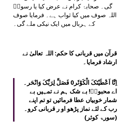
گی۔ صحابۂ کرام نے عرض کیا یا رسولؐ
اللہ صوف میں کیا ثواب ہے۔ فرمایا صوف
کے ہربال میں ایک نیکی ملے گی۔
قرآن میں قربانی کا حکم: اللہ تعالیٰ نے
ارشاد فرمایا۔
اِنَّا اَعْطَیْنَکَ الْکَوْثَر0 فَصَلِّ لِرَبِّکَ وَانْحَر۔
اے محبوبؐ! بے شک ہم نے تمہیں بے
شمار خوبیاں عطا فرمائیں تو تم اپنے
رب کے لئے نماز پڑھو او ر قربانی کرو۔
(سورۃ کوثر)